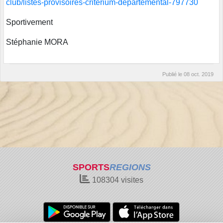
club/listes-provisoires-criterium-departemental-797730
Sportivement
Stéphanie MORA
Publié le
08 oct. 2019
SPORTS
REGIONS
108304
visites