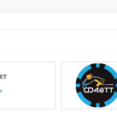
ET
it