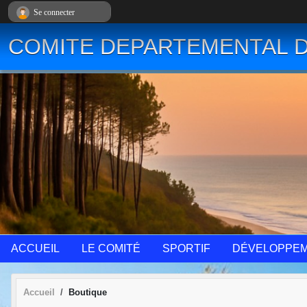
Panneau de gestion des cookies
Se connecter
COMITE DEPARTEMENTAL D
ACCUEIL
LE COMITÉ
SPORTIF
DÉVELOPPE
Accueil
Boutique