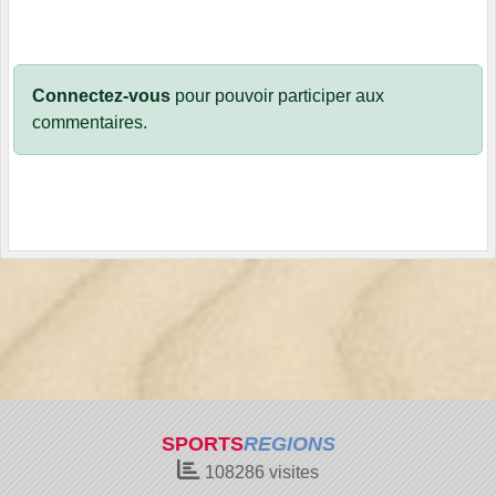
Connectez-vous
pour pouvoir participer aux
commentaires.
SPORTS
REGIONS
108286
visites