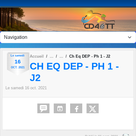
Panneau de gestion des cookies
Le
samedi
Accueil
Ch Eq DEP - Ph 1 - J2
16
CH EQ DEP - PH 1 -
OCT.
2021
J2
Le
samedi
16
oct.
2021