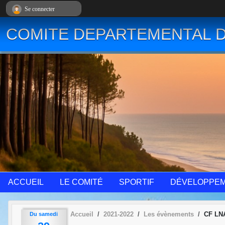
Panneau de gestion des cookies
Se connecter
COMITE DEPARTEMENTAL D
ACCUEIL
LE COMITÉ
SPORTIF
DÉVELOPPE
Accueil
2021-2022
Les évènements
CF LNA
Du
samedi