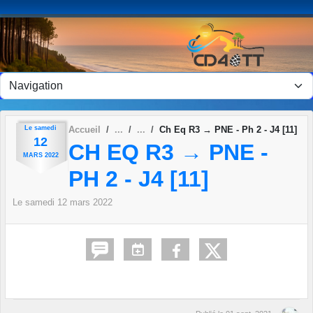
Panneau de gestion des cookies
Le
samedi
Accueil
Ch Eq R3 → PNE - Ph 2 - J4 [11]
12
CH EQ R3 → PNE -
MARS
2022
PH 2 - J4 [11]
Le
samedi
12
mars
2022