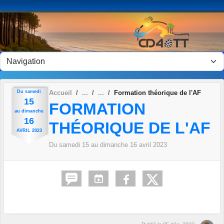
Panneau de gestion des cookies
Du
samedi
Accueil
Formation théorique de l'AF
15
FORMATION
au
dimanche
16
THÉORIQUE DE L'AF
AVRIL
2023
Du
samedi
15
au
dimanche
16
avril
2023