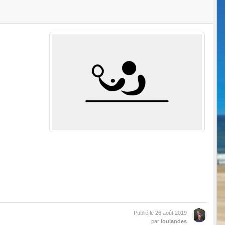
Publié le
26 août 2019
par
loulandes