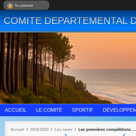
Panneau de gestion des cookies
Se connecter
COMITE DEPARTEMENTAL D
ACCUEIL
LE COMITÉ
SPORTIF
DÉVELOPPE
Accueil
2019-2020
Les news
Les premières compétitions ...