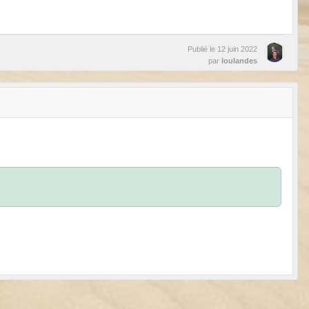
Publié le
12 juin 2022
par
loulandes