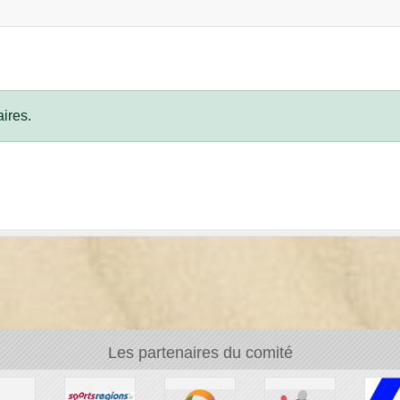
ires.
Les partenaires du comité