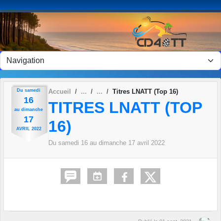
Panneau de gestion des cookies
Du
samedi
Accueil
Titres LNATT (Top 16)
16
TITRES LNATT (TOP
au
dimanche
17
16)
AVRIL
2022
Du
samedi
16
au
dimanche
17
avril
2022